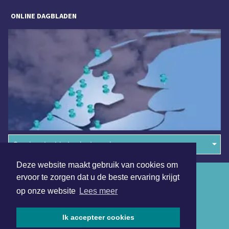
ONLINE DAGBLADEN
Overige dagbladen in de regio
Deze website maakt gebruik van cookies om
Algemene voorwaarden
ervoor te zorgen dat u de beste ervaring krijgt
op onze website
Lees meer
Disclaimer
Privacy Statement
Ik accepteer cookies