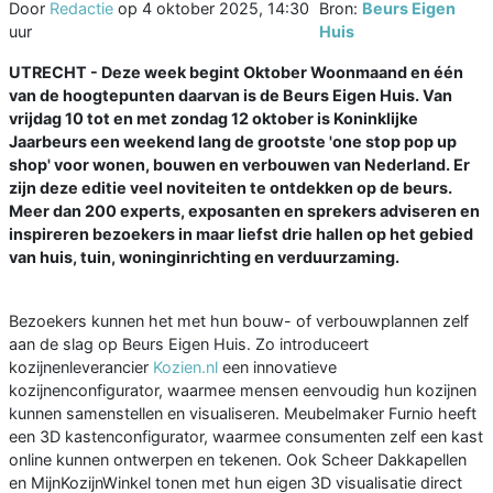
Door
Redactie
op
4 oktober 2025, 14:30
Bron:
Beurs Eigen
uur
Huis
UTRECHT - Deze week begint Oktober Woonmaand en één
van de hoogtepunten daarvan is de Beurs Eigen Huis. Van
vrijdag 10 tot en met zondag 12 oktober is Koninklijke
Jaarbeurs een weekend lang de grootste 'one stop pop up
shop' voor wonen, bouwen en verbouwen van Nederland. Er
zijn deze editie veel noviteiten te ontdekken op de beurs.
Meer dan 200 experts, exposanten en sprekers adviseren en
inspireren bezoekers in maar liefst drie hallen op het gebied
van huis, tuin, woninginrichting en verduurzaming.
Bezoekers kunnen het met hun bouw- of verbouwplannen zelf
aan de slag op Beurs Eigen Huis. Zo introduceert
kozijnenleverancier
Kozien.nl
een innovatieve
kozijnenconfigurator, waarmee mensen eenvoudig hun kozijnen
kunnen samenstellen en visualiseren. Meubelmaker Furnio heeft
een 3D kastenconfigurator, waarmee consumenten zelf een kast
online kunnen ontwerpen en tekenen. Ook Scheer Dakkapellen
en MijnKozijnWinkel tonen met hun eigen 3D visualisatie direct