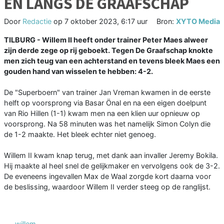
EN LANGS DE GRAAFSCHAP
Door
Redactie
op
7 oktober 2023, 6:17 uur
Bron:
XYTO Media
TILBURG - Willem II heeft onder trainer Peter Maes alweer
zijn derde zege op rij geboekt. Tegen De Graafschap knokte
men zich teug van een achterstand en tevens bleek Maes een
gouden hand van wisselen te hebben: 4-2.
De "Superboern" van trainer Jan Vreman kwamen in de eerste
helft op voorsprong via Basar Önal en na een eigen doelpunt
van Rio Hillen (1-1) kwam men na een klien uur opnieuw op
voorsprong. Na 58 minuten was het namelijk Simon Colyn die
de 1-2 maakte. Het bleek echter niet genoeg.
Willem II kwam knap terug, met dank aan invaller Jeremy Bokila.
Hij maakte al heel snel de gelijkmaker en vervolgens ook de 3-2.
De eveneens ingevallen Max de Waal zorgde kort daarna voor
de beslissing, waardoor Willem II verder steeg op de ranglijst.
willem