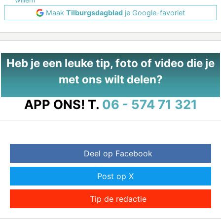
Maak
Tilburgsdagblad
je Google-favoriet
Heb je een leuke tip, foto of video die je
met ons wilt delen?
APP ONS!
T.
06 - 574 71 321
Deel op Facebook
Post op X
Tip de redactie