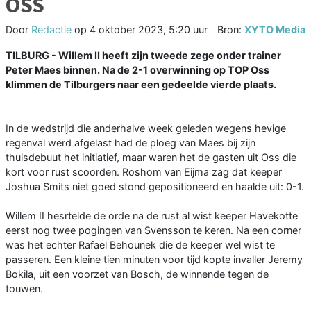
OSS
Door
Redactie
op
4 oktober 2023, 5:20 uur
Bron:
XYTO Media
TILBURG - Willem II heeft zijn tweede zege onder trainer
Peter Maes binnen. Na de 2-1 overwinning op TOP Oss
klimmen de Tilburgers naar een gedeelde vierde plaats.
In de wedstrijd die anderhalve week geleden wegens hevige
regenval werd afgelast had de ploeg van Maes bij zijn
thuisdebuut het initiatief, maar waren het de gasten uit Oss die
kort voor rust scoorden. Roshom van Eijma zag dat keeper
Joshua Smits niet goed stond gepositioneerd en haalde uit: 0-1.
Willem II hesrtelde de orde na de rust al wist keeper Havekotte
eerst nog twee pogingen van Svensson te keren. Na een corner
was het echter Rafael Behounek die de keeper wel wist te
passeren. Een kleine tien minuten voor tijd kopte invaller Jeremy
Bokila, uit een voorzet van Bosch, de winnende tegen de
touwen.