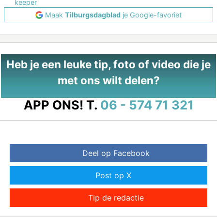
keeper
Maak
Tilburgsdagblad
je Google-favoriet
Heb je een leuke tip, foto of video die je
met ons wilt delen?
APP ONS!
T.
06 - 574 71 321
Deel op Facebook
Post op X
Tip de redactie