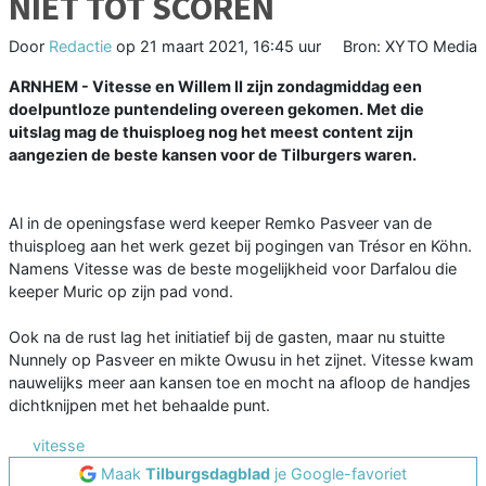
NIET TOT SCOREN
Door
Redactie
op
21 maart 2021, 16:45 uur
Bron: XYTO Media
ARNHEM - Vitesse en Willem II zijn zondagmiddag een
doelpuntloze puntendeling overeen gekomen. Met die
uitslag mag de thuisploeg nog het meest content zijn
aangezien de beste kansen voor de Tilburgers waren.
Al in de openingsfase werd keeper Remko Pasveer van de
thuisploeg aan het werk gezet bij pogingen van Trésor en Köhn.
Namens Vitesse was de beste mogelijkheid voor Darfalou die
keeper Muric op zijn pad vond.
Ook na de rust lag het initiatief bij de gasten, maar nu stuitte
Nunnely op Pasveer en mikte Owusu in het zijnet. Vitesse kwam
nauwelijks meer aan kansen toe en mocht na afloop de handjes
dichtknijpen met het behaalde punt.
vitesse
Maak
Tilburgsdagblad
je Google-favoriet