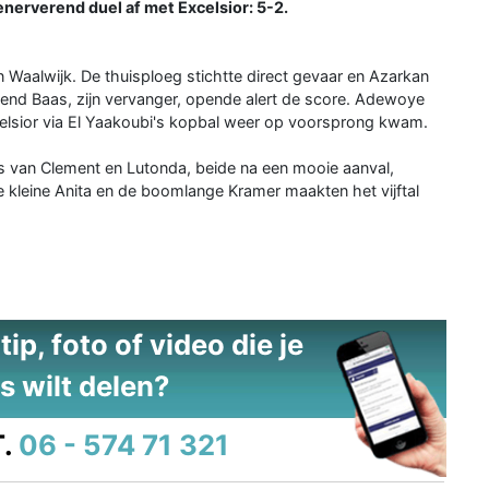
enerverend duel af met Excelsior: 5-2.
Waalwijk. De thuisploeg stichtte direct gevaar en Azarkan
rekend Baas, zijn vervanger, opende alert de score. Adewoye
elsior via El Yaakoubi's kopbal weer op voorsprong kwam.
rs van Clement en Lutonda, beide na een mooie aanval,
e kleine Anita en de boomlange Kramer maakten het vijftal
ip, foto of video die je
s wilt delen?
.
06 - 574 71 321