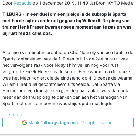
Door
Redactie
op
1 december 2019, 11:49 uur
Bron: XYTO Media
TILBURG - In een duel om een plekje in de subtop is Sparta
met harde cijfers onderuit gegaan bij Willem II. De ploeg van
trainer Henk Fraser kwam er geen moment aan te pas en was
bij rust reeds kansloos.
Al binnen vijf minuten profiteerde Ché Nunnely van een fout in de
Sparta-defensie en was de 1-0 een feit. In de 24e minuut was
het vervolgens raak voor Ndayishimiye, en nog voor rust
vergrootte Freek Heerkens de score. Een kwartier na de pauze
was het Mats Köhlert die de eindstand op 4-0 bepaalde waarna
Willem II het duel gecontroleerd uitspeelde. Dat Sparta via
Harroui nog een kansje kreeg, en de paal raakte, was dan ook
meer aan de thuisploeg te danken dan aan het vermogen van
Sparta dat een zeer povere wedstrijd op de mat legde.
sparta
Maak
Tilburgsdagblad
je Google-favoriet