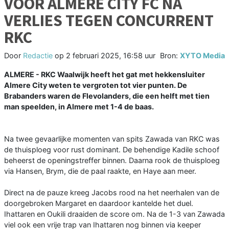
VOOR ALMERE CITY FC NA
VERLIES TEGEN CONCURRENT
RKC
Door
Redactie
op
2 februari 2025, 16:58 uur
Bron:
XYTO Media
ALMERE - RKC Waalwijk heeft het gat met hekkensluiter
Almere City weten te vergroten tot vier punten. De
Brabanders waren de Flevolanders, die een helft met tien
man speelden, in Almere met 1-4 de baas.
Na twee gevaarlijke momenten van spits Zawada van RKC was
de thuisploeg voor rust dominant. De behendige Kadile schoof
beheerst de openingstreffer binnen. Daarna rook de thuisploeg
via Hansen, Brym, die de paal raakte, en Haye aan meer.
Direct na de pauze kreeg Jacobs rood na het neerhalen van de
doorgebroken Margaret en daardoor kantelde het duel.
Ihattaren en Oukili draaiden de score om. Na de 1-3 van Zawada
viel ook een vrije trap van Ihattaren nog binnen via keeper