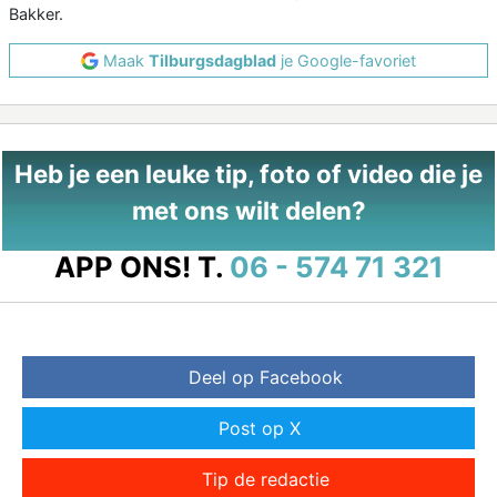
Bakker.
Maak
Tilburgsdagblad
je Google-favoriet
Heb je een leuke tip, foto of video die je
met ons wilt delen?
APP ONS!
T.
06 - 574 71 321
Deel op Facebook
Post op X
Tip de redactie