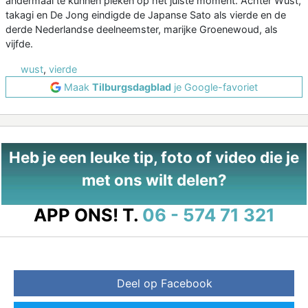
andermaal te kunnen pieken op het juiste moment. Achter Wüst,
takagi en De Jong eindigde de Japanse Sato als vierde en de
derde Nederlandse deelneemster, marijke Groenewoud, als
vijfde.
wust
,
vierde
Maak
Tilburgsdagblad
je Google-favoriet
Heb je een leuke tip, foto of video die je
met ons wilt delen?
APP ONS!
T.
06 - 574 71 321
Deel op Facebook