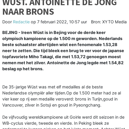
WÜST. ANTOINETTE DE JONG
NAAR BRONS
Door
Redactie
op
7 februari 2022, 10:57 uur
Bron: XYTO Media
BEJING - Ireen Wüst is in Bejing voor de derde keer
olympisch kampioene op de 1.500 m geworden. Nederlands
beste schaatster allertijden wist een fenomenale 1.53,28
neer te zetten. Die tijd bleek een brug te ver voor de japanse
topfavoriete Miho Takagi, die met 1.53,72 genoegen moest
nemen met het zilver. Antoinette de Jong legde met 1.54,82
beslag op het brons.
De 35-jarige Wüst was met elf medailles al de beste
Nederlandse olympiër aller tijden.Op de 1.500 meter had ze al
vier keer op rij een medaille veroverd: brons in Turijn,goud in
Vancouver, zilver in Sotsji en goud in Pyeongchang.
De vijfvoudig wereldkampioene uit Goirle werd dit seizoen in de
WB-cyclus vierde, tweede en vierde. In Peking bleek ze