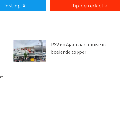
Post op X
Tip de redactie
PSV en Ajax naar remise in
boeiende topper
ax