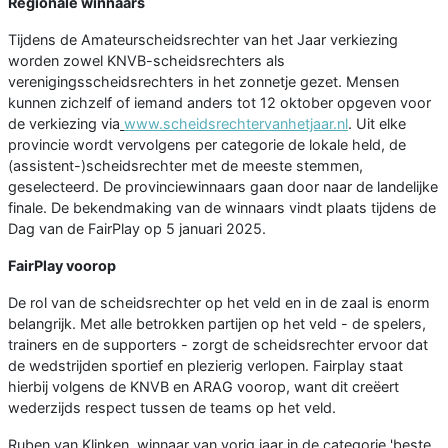
Regionale winnaars
Tijdens de Amateurscheidsrechter van het Jaar verkiezing
worden zowel KNVB-scheidsrechters als
verenigingsscheidsrechters in het zonnetje gezet. Mensen
kunnen zichzelf of iemand anders tot 12 oktober opgeven voor
de verkiezing via
www.scheidsrechtervanhetjaar.nl
. Uit elke
provincie wordt vervolgens per categorie de lokale held, de
(assistent-)scheidsrechter met de meeste stemmen,
geselecteerd. De provinciewinnaars gaan door naar de landelijke
finale. De bekendmaking van de winnaars vindt plaats tijdens de
Dag van de FairPlay op 5 januari 2025.
FairPlay voorop
De rol van de scheidsrechter op het veld en in de zaal is enorm
belangrijk. Met alle betrokken partijen op het veld - de spelers,
trainers en de supporters - zorgt de scheidsrechter ervoor dat
de wedstrijden sportief en plezierig verlopen. Fairplay staat
hierbij volgens de KNVB en ARAG voorop, want dit creëert
wederzijds respect tussen de teams op het veld.
Ruben van Klinken, winnaar van vorig jaar in de categorie 'beste