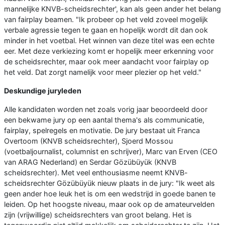
mannelijke KNVB-scheidsrechter', kan als geen ander het belang
van fairplay beamen. "Ik probeer op het veld zoveel mogelijk
verbale agressie tegen te gaan en hopelijk wordt dit dan ook
minder in het voetbal. Het winnen van deze titel was een echte
eer. Met deze verkiezing komt er hopelijk meer erkenning voor
de scheidsrechter, maar ook meer aandacht voor fairplay op
het veld. Dat zorgt namelijk voor meer plezier op het veld."
Deskundige juryleden
Alle kandidaten worden net zoals vorig jaar beoordeeld door
een bekwame jury op een aantal thema's als communicatie,
fairplay, spelregels en motivatie. De jury bestaat uit Franca
Overtoom (KNVB scheidsrechter), Sjoerd Mossou
(voetbaljournalist, columnist en schrijver), Marc van Erven (CEO
van ARAG Nederland) en Serdar Gözübüyük (KNVB
scheidsrechter). Met veel enthousiasme neemt KNVB-
scheidsrechter Gözübüyük nieuw plaats in de jury: "Ik weet als
geen ander hoe leuk het is om een wedstrijd in goede banen te
leiden. Op het hoogste niveau, maar ook op de amateurvelden
zijn (vrijwillige) scheidsrechters van groot belang. Het is