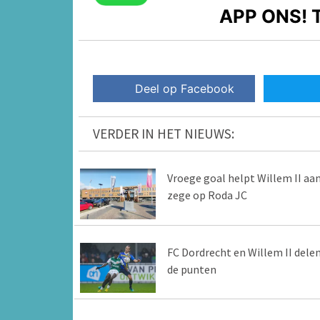
APP ONS!
T
Deel op Facebook
VERDER IN HET NIEUWS:
Vroege goal helpt Willem II aa
zege op Roda JC
FC Dordrecht en Willem II dele
de punten