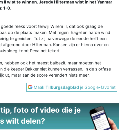
m II wist te winnen. Jeredy Hilterman wist in het Yanmar
: 1-0.
goede reeks voort terwijl Willem II, dat ook graag de
 pas op de plaats maken. Met regen, hagel en harde wind
einig te genieten. Tot zij halverwege de eerste helft een
afgerond door Hilterman. Kansen zijn er hierna over en
thuisploeg komt Pena net tekort
ren, hebben ook het meest balbezit, maar moeten het
n die keeper Bakker niet kunnen verrassen. In de slotfase
ijk ut, maar aan de score verandert niets meer.
Maak
Tilburgsdagblad
je Google-favoriet
ip, foto of video die je
s wilt delen?