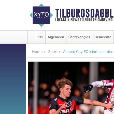
TILBURGSDAGBL
lokaal nieuws tilburg en omgeving
112
Algemeen
Bedrijvengids
Gemeente
Home
Sport
Almere City FC klimt naar derd