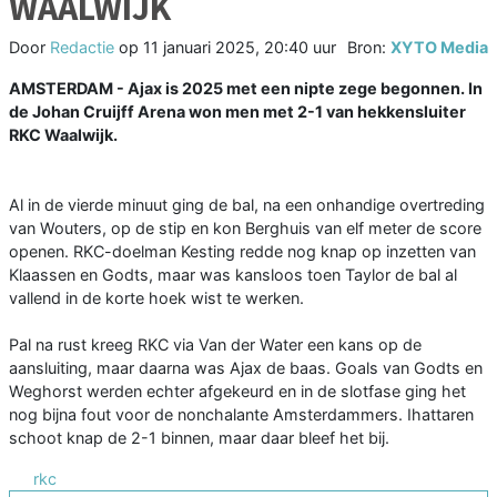
WAALWIJK
Door
Redactie
op
11 januari 2025, 20:40 uur
Bron:
XYTO Media
AMSTERDAM - Ajax is 2025 met een nipte zege begonnen. In
de Johan Cruijff Arena won men met 2-1 van hekkensluiter
RKC Waalwijk.
Al in de vierde minuut ging de bal, na een onhandige overtreding
van Wouters, op de stip en kon Berghuis van elf meter de score
openen. RKC-doelman Kesting redde nog knap op inzetten van
Klaassen en Godts, maar was kansloos toen Taylor de bal al
vallend in de korte hoek wist te werken.
Pal na rust kreeg RKC via Van der Water een kans op de
aansluiting, maar daarna was Ajax de baas. Goals van Godts en
Weghorst werden echter afgekeurd en in de slotfase ging het
nog bijna fout voor de nonchalante Amsterdammers. Ihattaren
schoot knap de 2-1 binnen, maar daar bleef het bij.
rkc