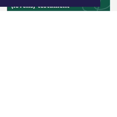
|
Nieuws | Sport | Evenementen
Hoofdvestiging:
van Benthuizenlaan 1
1701 BZ Heerhugowaard
072 8200 600
redactie@xyto.nl
www.xyto.nl
SOCIAL MEDIA