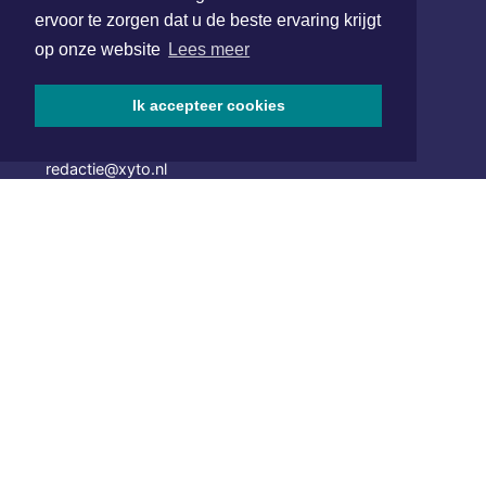
ervoor te zorgen dat u de beste ervaring krijgt
op onze website
Lees meer
Hoofdvestiging:
van Benthuizenlaan 1
1701 BZ Heerhugowaard
Ik accepteer cookies
072 8200 600
redactie@xyto.nl
www.xyto.nl
SOCIAL MEDIA
NIEUWSBRIEF AANMELDEN
Schrijf je in voor onze nieuwsbrief en krijg wekelijks een
samenvatting van alle gebeurtenissen uit jouw regio.
Aanmelden