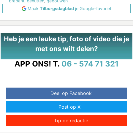
brabant
,
benutten
,
gebouwen
Maak
Tilburgsdagblad
je Google-favoriet
Heb je een leuke tip, foto of video die je
met ons wilt delen?
APP ONS!
T.
06 - 574 71 321
Deel op Facebook
Post op X
Tip de redactie