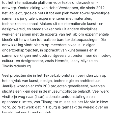
tot hét internationale platform voor textielonderzoek en -
ontwerp. Onder leiding van Hebe Verstappen, die sinds 2012
het lab leidt, groeide het uit tot een plek waar zowel gevestigde
namen als jong talent experimenteren met materialen,
technieken en schaal. Makers uit de internationale kunst- en
designwereld, en steeds vaker ook uit andere disciplines,
werken er samen met de experts van het lab om experimentele
ideeën uit te werken tot realiseerbare textieltoepassingen. Die
ontwikkeling vindt plaats op meerdere niveaus: in eigen
onderzoeksprojecten, in opdracht van kunstenaars en in
samenwerkingen met opdrachtgevers uit onder meer de mode-,
cultuur- en designsector, zoals Hermès, Issey Miyake en
TivoliVredenburg.
Veel projecten die in het TextielLab ontstaan bevinden zich op
het snijvlak van kunst, design, technologie en architectuur.
Jaarlijks worden er zo'n 200 projecten gerealiseerd, waarvan
slechts een klein deel in de museumcollectie belandt. Veel werk
vindt zijn weg naar (inter)nationale tentoonstellingen en
openbare ruimtes, van Tilburg tot musea als het MoMA in New
York. Zo reist werk dat in Tilburg is gemaakt de wereld over en
bereikt het een breed publiek.