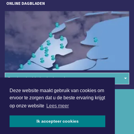
ONLINE DAGBLADEN
Overige dagbladen in de regio
Deze website maakt gebruik van cookies om
Algemene voorwaarden
ervoor te zorgen dat u de beste ervaring krijgt
op onze website
Lees meer
Disclaimer
Privacy Statement
Ik accepteer cookies
Copyright (c) 2026 | Tilburgsdagblad.nl - Alle rechten