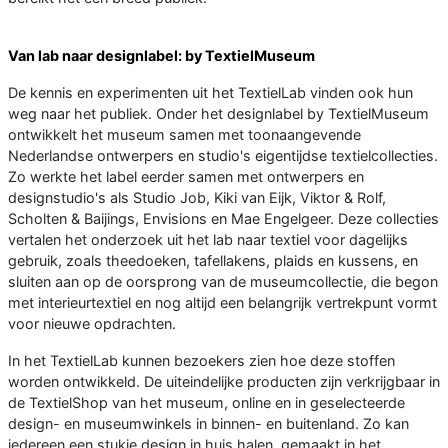
Van lab naar designlabel: by TextielMuseum
De kennis en experimenten uit het TextielLab vinden ook hun
weg naar het publiek. Onder het designlabel by TextielMuseum
ontwikkelt het museum samen met toonaangevende
Nederlandse ontwerpers en studio's eigentijdse textielcollecties.
Zo werkte het label eerder samen met ontwerpers en
designstudio's als Studio Job, Kiki van Eijk, Viktor & Rolf,
Scholten & Baijings, Envisions en Mae Engelgeer. Deze collecties
vertalen het onderzoek uit het lab naar textiel voor dagelijks
gebruik, zoals theedoeken, tafellakens, plaids en kussens, en
sluiten aan op de oorsprong van de museumcollectie, die begon
met interieurtextiel en nog altijd een belangrijk vertrekpunt vormt
voor nieuwe opdrachten.
In het TextielLab kunnen bezoekers zien hoe deze stoffen
worden ontwikkeld. De uiteindelijke producten zijn verkrijgbaar in
de TextielShop van het museum, online en in geselecteerde
design- en museumwinkels in binnen- en buitenland. Zo kan
iedereen een stukje design in huis halen, gemaakt in het