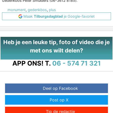
Gedenkbos Peter Smulders (06-3612 8185).
monument
,
gedenkbos
,
plus
Maak
Tilburgsdagblad
je Google-favoriet
Heb je een leuke tip, foto of video die je
met ons wilt delen?
APP ONS!
T.
06 - 574 71 321
Deel op Facebook
Post op X
Tip de redactie