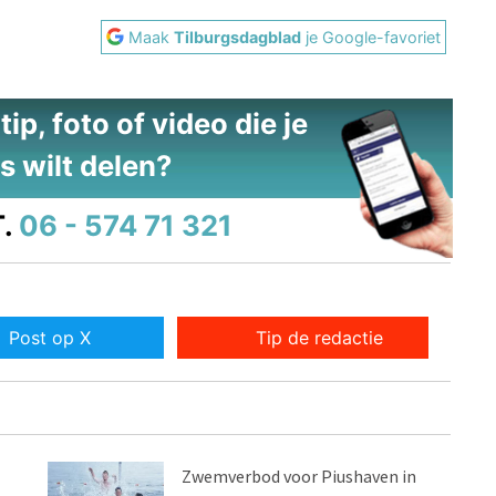
Maak
Tilburgsdagblad
je Google-favoriet
ip, foto of video die je
s wilt delen?
.
06 - 574 71 321
Post op X
Tip de redactie
Zwemverbod voor Piushaven in