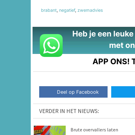
brabant
,
negatief
,
zwemadvies
Heb je een leuke t
met on
APP ONS!
T
Deel op Facebook
VERDER IN HET NIEUWS:
Brute overvallers laten