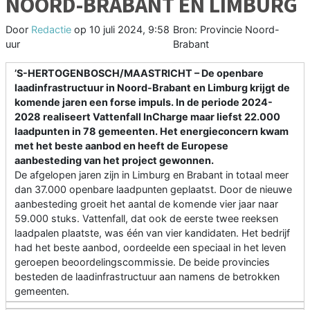
NOORD-BRABANT EN LIMBURG
Door
Redactie
op
10 juli 2024, 9:58
Bron: Provincie Noord-
uur
Brabant
’S-HERTOGENBOSCH/MAASTRICHT – De openbare
laadinfrastructuur in Noord-Brabant en Limburg krijgt de
komende jaren een forse impuls. In de periode 2024-
2028 realiseert Vattenfall InCharge maar liefst 22.000
laadpunten in 78 gemeenten. Het energieconcern kwam
met het beste aanbod en heeft de Europese
aanbesteding van het project gewonnen.
De afgelopen jaren zijn in Limburg en Brabant in totaal meer
dan 37.000 openbare laadpunten geplaatst. Door de nieuwe
aanbesteding groeit het aantal de komende vier jaar naar
59.000 stuks. Vattenfall, dat ook de eerste twee reeksen
laadpalen plaatste, was één van vier kandidaten. Het bedrijf
had het beste aanbod, oordeelde een speciaal in het leven
geroepen beoordelingscommissie. De beide provincies
besteden de laadinfrastructuur aan namens de betrokken
gemeenten.