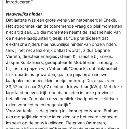
introduceren.”
Nauwelijks hinder
Dat laatste was een grote wens van netbeheerder Enexis.
Het stroomnet kan de toenemende vraag op piekmomenten
niet altijd aan. Op die momenten neemt de laadsnelheid van
de nieuwe laadpunten tijdelijk af. “De praktijk leert dat
elektrische rijders hier nauwelijks hinder van ondervinden,
terwijl het net aanzienlijk ontlast wordt”, aldus Daphne
Verreth, directeur Energiesysteem & Transitie bij Enexis.
Jasper Kuntzelaers, gedeputeerde Mobiliteit in Limburg, is
blij met de prijzen van Vattenfall: “Ondanks dat elektriciteit
flink duurder is geworden, gaat de prijs bij de nieuwe
laadpalen maar een klein beetje omhoog. Deze gaat van
33,52 cent naar 35,07 cent per kilowattuur (kWh). Met deze
lage laadtarieven blijft openbaar laden in onze provincie
betaalbaar. Zo maken deze publieke laadpunten elektrisch
rijden voor iedereen toegankelijk."
Voor Vattenfall is de gunning in Limburg en Noord-Brabant
een mogelijkheid om te laten zien hoe het energieconcern
inspeelt op de ontwikkelingen. Pieter van Ommeren,
directeur bij Vattenfall InCharge: “Steeds meer particulieren