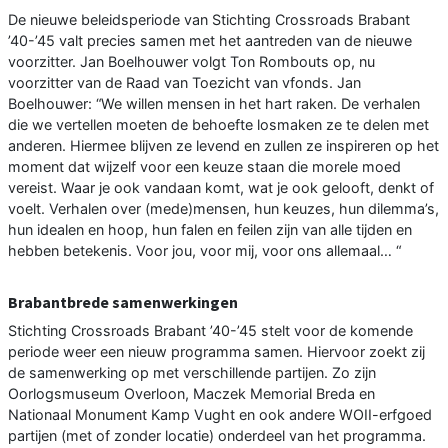
De nieuwe beleidsperiode van Stichting Crossroads Brabant
’40-’45 valt precies samen met het aantreden van de nieuwe
voorzitter. Jan Boelhouwer volgt Ton Rombouts op, nu
voorzitter van de Raad van Toezicht van vfonds. Jan
Boelhouwer: “We willen mensen in het hart raken. De verhalen
die we vertellen moeten de behoefte losmaken ze te delen met
anderen. Hiermee blijven ze levend en zullen ze inspireren op het
moment dat wijzelf voor een keuze staan die morele moed
vereist. Waar je ook vandaan komt, wat je ook gelooft, denkt of
voelt. Verhalen over (mede)mensen, hun keuzes, hun dilemma’s,
hun idealen en hoop, hun falen en feilen zijn van alle tijden en
hebben betekenis. Voor jou, voor mij, voor ons allemaal… “
Brabantbrede samenwerkingen
Stichting Crossroads Brabant ’40-’45 stelt voor de komende
periode weer een nieuw programma samen. Hiervoor zoekt zij
de samenwerking op met verschillende partijen. Zo zijn
Oorlogsmuseum Overloon, Maczek Memorial Breda en
Nationaal Monument Kamp Vught en ook andere WOII-erfgoed
partijen (met of zonder locatie) onderdeel van het programma.