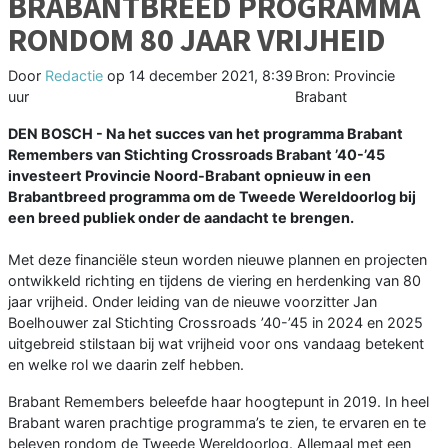
BRABANTBREED PROGRAMMA
RONDOM 80 JAAR VRIJHEID
Door
Redactie
op
14 december 2021, 8:39
Bron: Provincie
uur
Brabant
DEN BOSCH - Na het succes van het programma Brabant
Remembers van Stichting Crossroads Brabant ’40-’45
investeert Provincie Noord-Brabant opnieuw in een
Brabantbreed programma om de Tweede Wereldoorlog bij
een breed publiek onder de aandacht te brengen.
Met deze financiële steun worden nieuwe plannen en projecten
ontwikkeld richting en tijdens de viering en herdenking van 80
jaar vrijheid. Onder leiding van de nieuwe voorzitter Jan
Boelhouwer zal Stichting Crossroads ’40-’45 in 2024 en 2025
uitgebreid stilstaan bij wat vrijheid voor ons vandaag betekent
en welke rol we daarin zelf hebben.
Brabant Remembers beleefde haar hoogtepunt in 2019. In heel
Brabant waren prachtige programma’s te zien, te ervaren en te
beleven rondom de Tweede Wereldoorlog. Allemaal met een