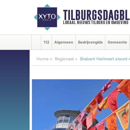
TILBURGSDAGBL
lokaal nieuws tilburg en omgeving
112
Algemeen
Bedrijvengids
Gemeente
Home
Regionaal
Brabant Herinnert steunt 