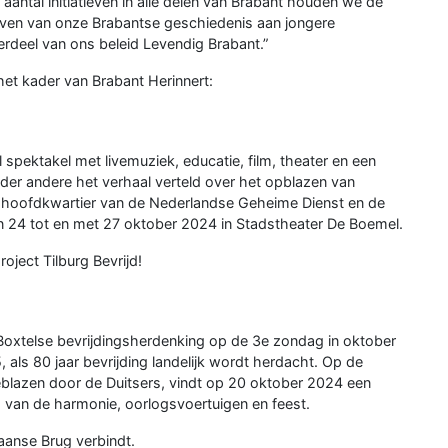
antal initiatieven in alle delen van Brabant houden we de
geven van onze Brabantse geschiedenis aan jongere
erdeel van ons beleid Levendig Brabant.”
et kader van Brabant Herinnert:
spektakel met livemuziek, educatie, film, theater en een
der andere het verhaal verteld over het opblazen van
t hoofdkwartier van de Nederlandse Geheime Dienst en de
van 24 tot en met 27 oktober 2024 in Stadstheater De Boemel.
oject Tilburg Bevrijd!
e Boxtelse bevrijdingsherdenking op de 3e zondag in oktober
 als 80 jaar bevrijding landelijk wordt herdacht. Op de
lazen door de Duitsers, vindt op 20 oktober 2024 een
 van de harmonie, oorlogsvoertuigen en feest.
waanse Brug verbindt.