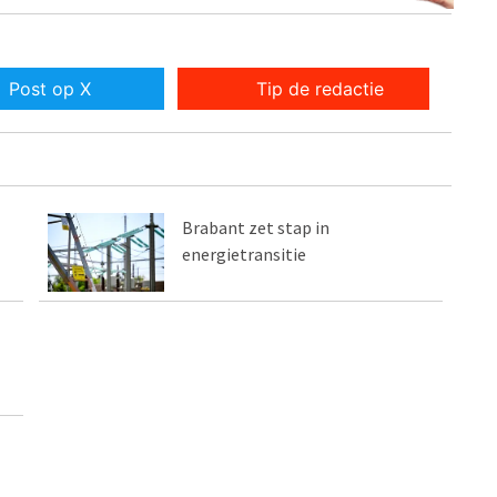
Post op X
Tip de redactie
Brabant zet stap in
energietransitie