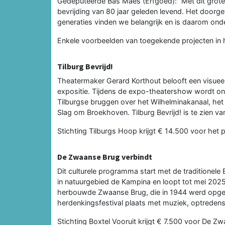
Gedeputeerde Bas Maes (Erfgoed): “Met dit grote a
bevrijding van 80 jaar geleden levend. Het door
generaties vinden we belangrijk en is daarom ond
Enkele voorbeelden van toegekende projecten in h
Tilburg Bevrijd!
Theatermaker Gerard Korthout belooft een visueel 
expositie. Tijdens de expo-theatershow wordt on
Tilburgse bruggen over het Wilhelminakanaal, he
Slag om Broekhoven. Tilburg Bevrijd! is te zien 
Stichting Tilburgs Hoop krijgt € 14.500 voor het pr
De Zwaanse Brug verbindt
Dit culturele programma start met de traditionel
in natuurgebied de Kampina en loopt tot mei 2025,
herbouwde Zwaanse Brug, die in 1944 werd opgeb
herdenkingsfestival plaats met muziek, optredens
Stichting Boxtel Vooruit krijgt € 7.500 voor De Z