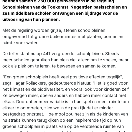
hebben samen € 250.000 geïnvesteerd in de regeling
Schoolpleinen van de Toekomst. Negentien basisscholen en
zes middelbare scholen ontvangen een bijdrage voor de
uitvoering van hun plannen.
Met de regeling worden grijze, stenen schoolpleinen
omgevormd tot groene buitenruimtes met planten, bomen en
ruimte voor water.
De teller staat nu op 441 vergroende schoolpleinen. Steeds
meer scholen gebruiken hun plein niet alleen om te spelen, maar
ook als plek om te leren, te bewegen en samen te komen.
"Een groen schoolplein heeft veel positieve effecten tegelijk",
zegt Hagar Roijackers, gedeputeerde Natuur. "Het is goed voor
het klimaat en de biodiversiteit, en vooral ook voor kinderen zelf.
Ze bewegen meer, spelen anders en hebben meer contact met
elkaar. Doordat er meer variatie is in hun spel en meer ruimte om
elkaar te ontmoeten, zien we in de praktijk dat er minder
pestgedrag ontstaat. Hoe mooi zou het zijn als de kinderen van
nu straks kunnen terugkijken op een inspirerende tijd op hun
groene schoolplein in plaats van op de versteende ruimte van