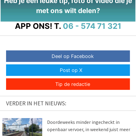
Heb je een leuke tip, foto of video die je
met ons wilt delen?
APP ONS!
T.
06 - 574 71 321
Deel op Facebook
Post op X
Tip de redactie
VERDER IN HET NIEUWS:
Doordeweeks minder ingecheckt in
openbaar vervoer, in weekend juist meer