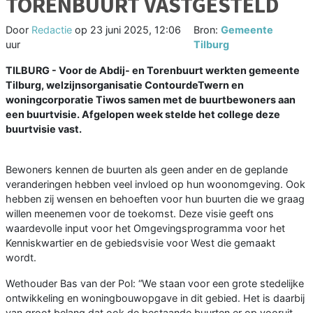
TORENBUURT VASTGESTELD
Door
Redactie
op
23 juni 2025, 12:06
Bron:
Gemeente
uur
Tilburg
TILBURG - Voor de Abdij- en Torenbuurt werkten gemeente
Tilburg, welzijnsorganisatie ContourdeTwern en
woningcorporatie Tiwos samen met de buurtbewoners aan
een buurtvisie. Afgelopen week stelde het college deze
buurtvisie vast.
Bewoners kennen de buurten als geen ander en de geplande
veranderingen hebben veel invloed op hun woonomgeving. Ook
hebben zij wensen en behoeften voor hun buurten die we graag
willen meenemen voor de toekomst. Deze visie geeft ons
waardevolle input voor het Omgevingsprogramma voor het
Kenniskwartier en de gebiedsvisie voor West die gemaakt
wordt.
Wethouder Bas van der Pol: “We staan voor een grote stedelijke
ontwikkeling en woningbouwopgave in dit gebied. Het is daarbij
van groot belang dat ook de bestaande buurten er op vooruit