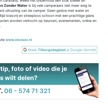
en caravans, welke het onderhoud een stuk sneller en
n Zonder Water
is bij vele camperaars niet meer weg te
aard uitrusting van de camper. Geen gedoe met water en
tijd krasvrij en streeploos schoon met een prachtige glans
ucten worden verkocht op beurzen, evenementen, online en
.
site
www.ekowax.nl
Maak
Tilburgsdagblad
je Google-favoriet
ip, foto of video die je
s wilt delen?
.
06 - 574 71 321