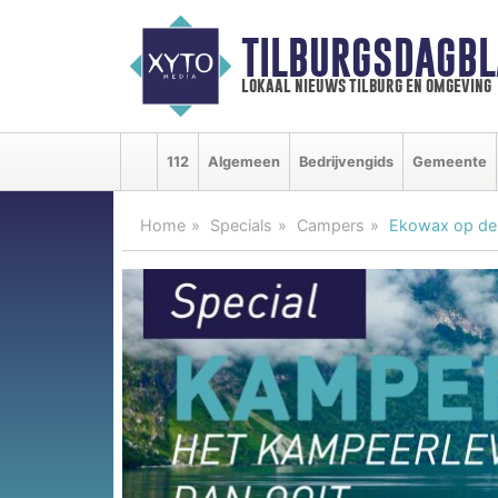
TILBURGSDAGBL
lokaal nieuws tilburg en omgeving
112
Algemeen
Bedrijvengids
Gemeente
Home
Specials
Campers
Ekowax op de