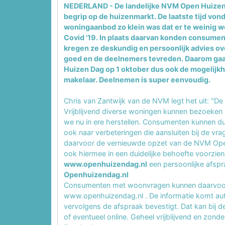
NEDERLAND - De landelijke NVM Open Huizen D
begrip op de huizenmarkt. De laatste tijd von
woningaanbod zo klein was dat er te weinig w
Covid '19. In plaats daarvan konden consum
kregen ze deskundig en persoonlijk advies o
goed en de deelnemers tevreden. Daarom ga
Huizen Dag op 1 oktober dus ook de mogelijk
makelaar. Deelnemen is super eenvoudig.
Chris van Zantwijk van de NVM legt het uit: "De
Vrijblijvend diverse woningen kunnen bezoeke
we nu in ere herstellen. Consumenten kunnen d
ook naar verbeteringen die aansluiten bij de vr
daarvoor de vernieuwde opzet van de NVM Open
ook hiermee in een duidelijke behoefte voorz
www.openhuizendag.nl
een persoonlijke afs
Openhuizendag.nl
Consumenten met woonvragen kunnen daarvoor n
www.openhuizendag.nl . De informatie komt aut
vervolgens de afspraak bevestigt. Dat kan bij 
of eventueel online. Geheel vrijblijvend en zonde