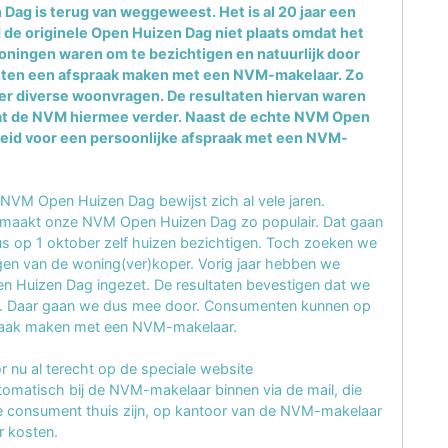
ag is terug van weggeweest. Het is al 20 jaar een
d de originele Open Huizen Dag niet plaats omdat het
oningen waren om te bezichtigen en natuurlijk door
enten een afspraak maken met een NVM-makelaar. Zo
ver diverse woonvragen. De resultaten hiervan waren
at de NVM hiermee verder. Naast de echte NVM Open
heid voor een persoonlijke afspraak met een NVM-
 NVM Open Huizen Dag bewijst zich al vele jaren.
n maakt onze NVM Open Huizen Dag zo populair. Dat gaan
us op 1 oktober zelf huizen bezichtigen. Toch zoeken we
agen van de woning(ver)koper. Vorig jaar hebben we
 Huizen Dag ingezet. De resultaten bevestigen dat we
ien. Daar gaan we dus mee door. Consumenten kunnen op
praak maken met een NVM-makelaar.
u al terecht op de speciale website
omatisch bij de NVM-makelaar binnen via de mail, die
de consument thuis zijn, op kantoor van de NVM-makelaar
r kosten.