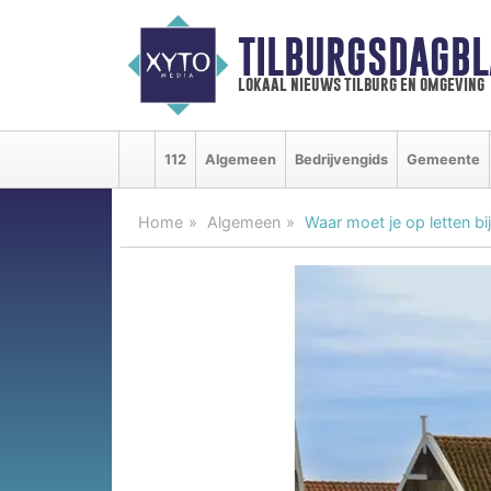
TILBURGSDAGBL
lokaal nieuws tilburg en omgeving
112
Algemeen
Bedrijvengids
Gemeente
Home
Algemeen
Waar moet je op letten bi