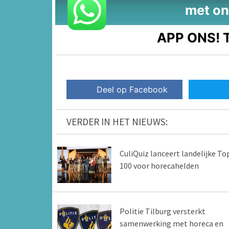
met on
APP ONS!
T
Deel op Facebook
VERDER IN HET NIEUWS:
CuliQuiz lanceert landelijke To
100 voor horecahelden
Politie Tilburg versterkt
samenwerking met horeca en