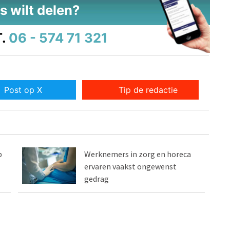
s wilt delen?
.
06 - 574 71 321
Post op X
Tip de redactie
p
Werknemers in zorg en horeca
ervaren vaakst ongewenst
gedrag