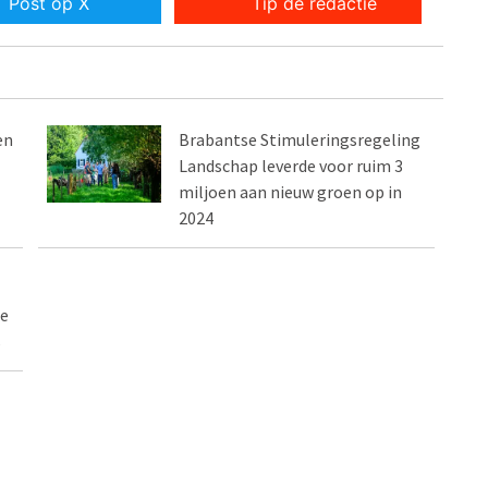
Post op X
Tip de redactie
en
Brabantse Stimuleringsregeling
Landschap leverde voor ruim 3
miljoen aan nieuw groen op in
2024
de
s