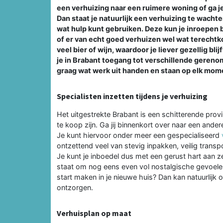
een verhuizing naar een ruimere woning of ga je
Dan staat je natuurlijk een verhuizing te wachten.
wat hulp kunt gebruiken. Deze kun je inroepen b
of er van echt goed verhuizen wel wat terechtkom
veel bier of wijn, waardoor je liever gezellig bl
je in Brabant toegang tot verschillende geren
graag wat werk uit handen en staan op elk mome
Specialisten inzetten tijdens je verhuizing
Het uitgestrekte Brabant is een schitterende provi
te koop zijn. Ga jij binnenkort over naar een ande
Je kunt hiervoor onder meer een gespecialiseerd
ontzettend veel van stevig inpakken, veilig trans
Je kunt je inboedel dus met een gerust hart aan ze
staat om nog eens even vol nostalgische gevoelens
start maken in je nieuwe huis? Dan kan natuurlijk o
ontzorgen.
Verhuisplan op maat