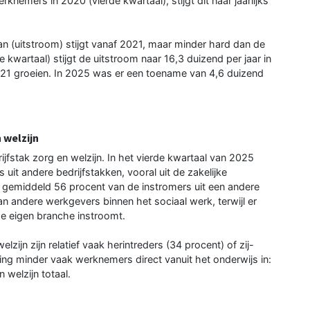
knemers in 2020 (vierde kwartaal), stijgt dit naar jaarlijks
n (uitstroom) stijgt vanaf 2021, maar minder hard dan de
 kwartaal) stijgt de uitstroom naar 16,3 duizend per jaar in
021 groeien. In 2025 was er een toename van 4,6 duizend
 welzijn
jfstak zorg en welzijn. In het vierde kwartaal van 2025
it andere bedrijfstakken, vooral uit de zakelijke
mt gemiddeld 56 procent van de instromers uit een andere
an andere werkgevers binnen het sociaal werk, terwijl er
de eigen branche instroomt.
lzijn zijn relatief vaak herintreders (34 procent) of zij-
ing minder vaak werknemers direct vanuit het onderwijs in:
 welzijn totaal.