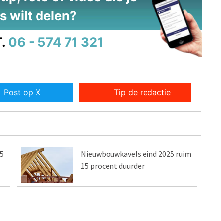
s wilt delen?
.
06 - 574 71 321
Post op X
Tip de redactie
,5
Nieuwbouwkavels eind 2025 ruim
15 procent duurder