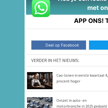
met on
APP ONS!
T
Deel op Facebook
VERDER IN HET NIEUWS:
Cao-lonen in eerste kwartaal 4
procent hoger
Omzet in auto- en
motorbranche in 2025 gedaald