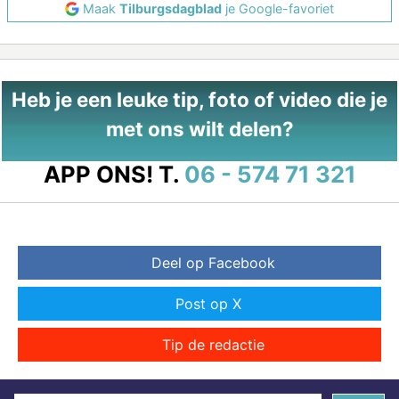
Maak
Tilburgsdagblad
je Google-favoriet
Heb je een leuke tip, foto of video die je
met ons wilt delen?
APP ONS!
T.
06 - 574 71 321
Deel op Facebook
Post op X
Tip de redactie