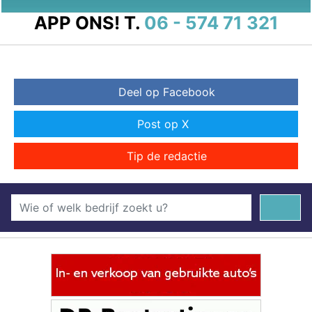
APP ONS!
T.
06 - 574 71 321
Deel op Facebook
Post op X
Tip de redactie