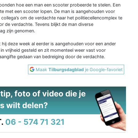
onden hoe een man een scooter probeerde te stelen. Een
hte met een scooter lopen. De man is aangehouden voor
p collega’s om de verdachte naar het politiecellencomplex te
r de verdachte. Tevens blijkt de man diverse
slag zijn genomen.
at hij deze week al eerder is aangehouden voor een ander
 in vrijheid gesteld en zit momenteel weer vast voor
aangifte gedaan van bedreiging door de verdachte.
Maak
Tilburgsdagblad
je Google-favoriet
ip, foto of video die je
s wilt delen?
.
06 - 574 71 321