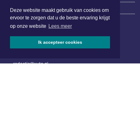
|
Nieuws | Sport | Evenementen
Deze website maakt gebruik van cookies om
ervoor te zorgen dat u de beste ervaring krijgt
op onze website
Lees meer
Hoofdvestiging:
van Benthuizenlaan 1
Ik accepteer cookies
1701 BZ Heerhugowaard
072 8200 600
redactie@xyto.nl
www.xyto.nl
SOCIAL MEDIA
NIEUWSBRIEF AANMELDEN
Schrijf je in voor onze nieuwsbrief en krijg wekelijks een
samenvatting van alle gebeurtenissen uit jouw regio.
Aanmelden