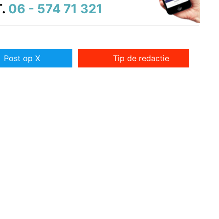
.
06 - 574 71 321
Post op X
Tip de redactie