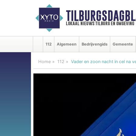
TILBURGSDAGBL
lokaal nieuws tilburg en omgeving
112
Algemeen
Bedrijvengids
Gemeente
Home
112
Vader en zoon nacht in cel na v