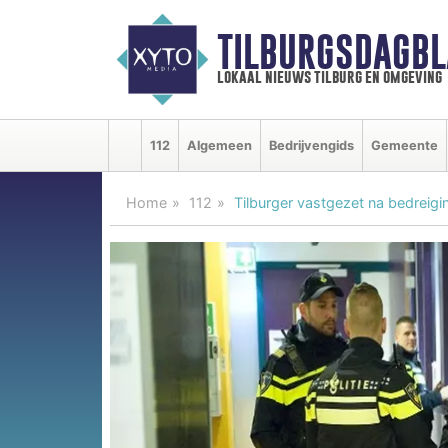
TILBURGSDAGBL
lokaal nieuws tilburg en omgeving
112
Algemeen
Bedrijvengids
Gemeente
Home
112
Tilburger vastgezet na bedreig