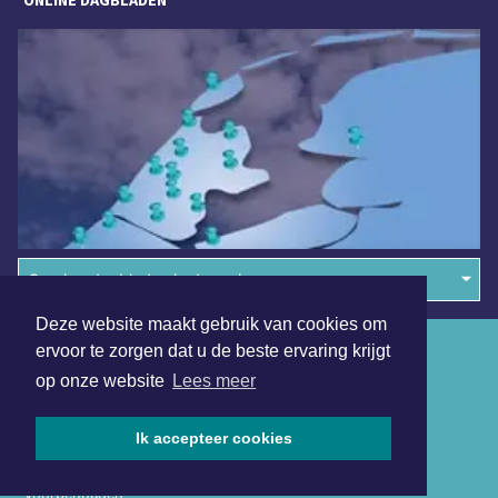
Overige dagbladen in de regio
Deze website maakt gebruik van cookies om
Algemene voorwaarden
ervoor te zorgen dat u de beste ervaring krijgt
op onze website
Lees meer
Disclaimer
Privacy Statement
Ik accepteer cookies
Copyright (c) 2026 | Tilburgsdagblad.nl - Alle rechten
voorbehouden