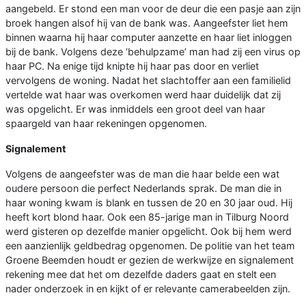
aangebeld. Er stond een man voor de deur die een pasje aan zijn
broek hangen alsof hij van de bank was. Aangeefster liet hem
binnen waarna hij haar computer aanzette en haar liet inloggen
bij de bank. Volgens deze ‘behulpzame’ man had zij een virus op
haar PC. Na enige tijd knipte hij haar pas door en verliet
vervolgens de woning. Nadat het slachtoffer aan een familielid
vertelde wat haar was overkomen werd haar duidelijk dat zij
was opgelicht. Er was inmiddels een groot deel van haar
spaargeld van haar rekeningen opgenomen.
Signalement
Volgens de aangeefster was de man die haar belde een wat
oudere persoon die perfect Nederlands sprak. De man die in
haar woning kwam is blank en tussen de 20 en 30 jaar oud. Hij
heeft kort blond haar. Ook een 85-jarige man in Tilburg Noord
werd gisteren op dezelfde manier opgelicht. Ook bij hem werd
een aanzienlijk geldbedrag opgenomen. De politie van het team
Groene Beemden houdt er gezien de werkwijze en signalement
rekening mee dat het om dezelfde daders gaat en stelt een
nader onderzoek in en kijkt of er relevante camerabeelden zijn.