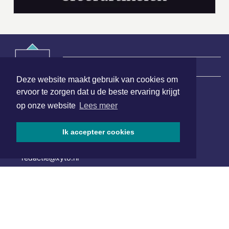
|
Nieuws | Sport | Evenementen
Deze website maakt gebruik van cookies om
ervoor te zorgen dat u de beste ervaring krijgt
Hoofdvestiging:
op onze website
Lees meer
van Benthuizenlaan 1
1701 BZ Heerhugowaard
Ik accepteer cookies
072 8200 600
redactie@xyto.nl
www.xyto.nl
SOCIAL MEDIA