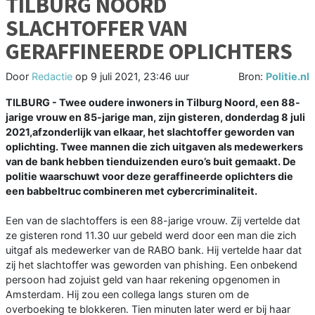
TILBURG NOORD
SLACHTOFFER VAN
GERAFFINEERDE OPLICHTERS
Door
Redactie
op
9 juli 2021, 23:46 uur
Bron:
Politie.nl
TILBURG - Twee oudere inwoners in Tilburg Noord, een 88-
jarige vrouw en 85-jarige man, zijn gisteren, donderdag 8 juli
2021,afzonderlijk van elkaar, het slachtoffer geworden van
oplichting. Twee mannen die zich uitgaven als medewerkers
van de bank hebben tienduizenden euro’s buit gemaakt. De
politie waarschuwt voor deze geraffineerde oplichters die
een babbeltruc combineren met cybercriminaliteit.
Een van de slachtoffers is een 88-jarige vrouw. Zij vertelde dat
ze gisteren rond 11.30 uur gebeld werd door een man die zich
uitgaf als medewerker van de RABO bank. Hij vertelde haar dat
zij het slachtoffer was geworden van phishing. Een onbekend
persoon had zojuist geld van haar rekening opgenomen in
Amsterdam. Hij zou een collega langs sturen om de
overboeking te blokkeren. Tien minuten later werd er bij haar