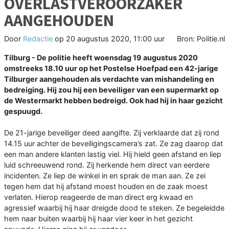
OVERLASTVEROORZAKER
AANGEHOUDEN
Door
Redactie
op
20 augustus 2020, 11:00 uur
Bron: Politie.nl
Tilburg - De politie heeft woensdag 19 augustus 2020
omstreeks 18.10 uur op het Postelse Hoefpad een 42-jarige
Tilburger aangehouden als verdachte van mishandeling en
bedreiging. Hij zou hij een beveiliger van een supermarkt op
de Westermarkt hebben bedreigd. Ook had hij in haar gezicht
gespuugd.
De 21-jarige beveiliger deed aangifte. Zij verklaarde dat zij rond
14.15 uur achter de beveiligingscamera’s zat. Ze zag daarop dat
een man andere klanten lastig viel. Hij hield geen afstand en liep
luid schreeuwend rond. Zij herkende hem direct van eerdere
incidenten. Ze liep de winkel in en sprak de man aan. Ze zei
tegen hem dat hij afstand moest houden en de zaak moest
verlaten. Hierop reageerde de man direct erg kwaad en
agressief waarbij hij haar dreigde dood te steken. Ze begeleidde
hem naar buiten waarbij hij haar vier keer in het gezicht