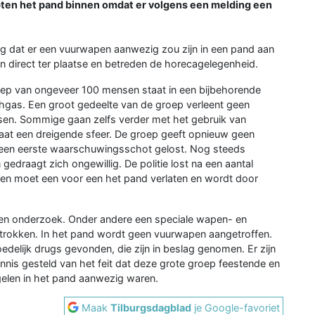
apten het pand binnen omdat er volgens een melding een
ing dat er een vuurwapen aanwezig zou zijn in een pand aan
an direct ter plaatse en betreden de horecagelegenheid.
roep van ongeveer 100 mensen staat in een bijbehorende
chgas. Een groot gedeelte van de groep verleent geen
sen. Sommige gaan zelfs verder met het gebruik van
staat een dreigende sfeer. De groep geeft opnieuw geen
 een eerste waarschuwingsschot gelost. Nog steeds
gedraagt zich ongewillig. De politie lost na een aantal
n moet een voor een het pand verlaten en wordt door
 een onderzoek. Onder andere een speciale wapen- en
betrokken. In het pand wordt geen vuurwapen aangetroffen.
edelijk drugs gevonden, die zijn in beslag genomen. Er zijn
nnis gesteld van het feit dat deze grote groep feestende en
len in het pand aanwezig waren.
Maak
Tilburgsdagblad
je Google-favoriet