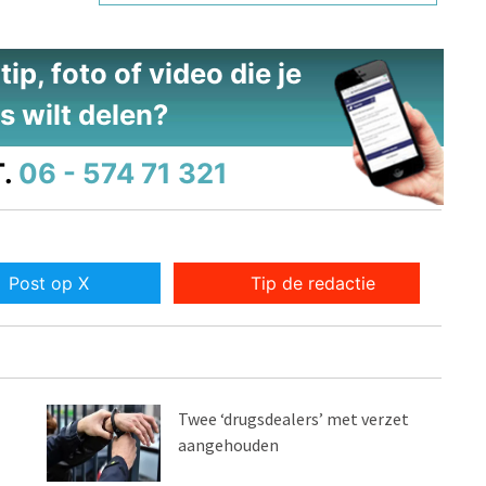
ip, foto of video die je
s wilt delen?
.
06 - 574 71 321
Post op X
Tip de redactie
Twee ‘drugsdealers’ met verzet
aangehouden