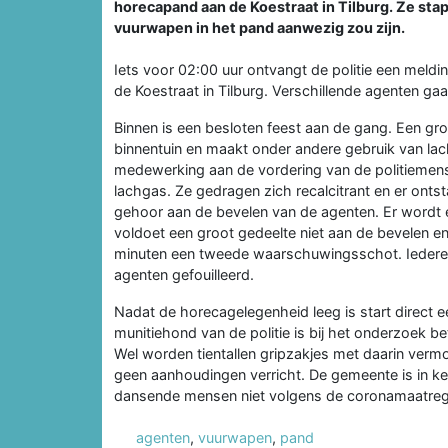
horecapand aan de Koestraat in Tilburg. Ze st
vuurwapen in het pand aanwezig zou zijn.
Iets voor 02:00 uur ontvangt de politie een meld
de Koestraat in Tilburg. Verschillende agenten ga
Binnen is een besloten feest aan de gang. Een g
binnentuin en maakt onder andere gebruik van la
medewerking aan de vordering van de politiemen
lachgas. Ze gedragen zich recalcitrant en er ont
gehoor aan de bevelen van de agenten. Er wordt
voldoet een groot gedeelte niet aan de bevelen en 
minuten een tweede waarschuwingsschot. Iederee
agenten gefouilleerd.
Nadat de horecagelegenheid leeg is start direct
munitiehond van de politie is bij het onderzoek 
Wel worden tientallen gripzakjes met daarin vermo
geen aanhoudingen verricht. De gemeente is in ke
dansende mensen niet volgens de coronamaatrege
agenten
,
vuurwapen
,
pand