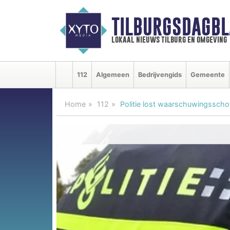
TILBURGSDAGBL
lokaal nieuws tilburg en omgeving
112
Algemeen
Bedrijvengids
Gemeente
Home
112
Politie lost waarschuwingsschot