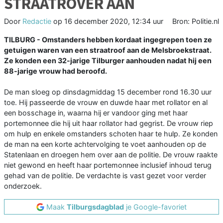
STRAATROVER AAN
Door
Redactie
op
16 december 2020, 12:34 uur
Bron: Politie.nl
TILBURG - Omstanders hebben kordaat ingegrepen toen ze
getuigen waren van een straatroof aan de Melsbroekstraat.
Ze konden een 32-jarige Tilburger aanhouden nadat hij een
88-jarige vrouw had beroofd.
De man sloeg op dinsdagmiddag 15 december rond 16.30 uur
toe. Hij passeerde de vrouw en duwde haar met rollator en al
een bosschage in, waarna hij er vandoor ging met haar
portemonnee die hij uit haar rollator had gegrist. De vrouw riep
om hulp en enkele omstanders schoten haar te hulp. Ze konden
de man na een korte achtervolging te voet aanhouden op de
Statenlaan en droegen hem over aan de politie. De vrouw raakte
niet gewond en heeft haar portemonnee inclusief inhoud terug
gehad van de politie. De verdachte is vast gezet voor verder
onderzoek.
Maak
Tilburgsdagblad
je Google-favoriet