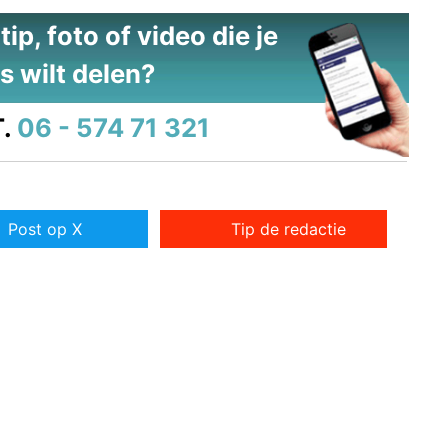
ip, foto of video die je
s wilt delen?
.
06 - 574 71 321
Post op X
Tip de redactie