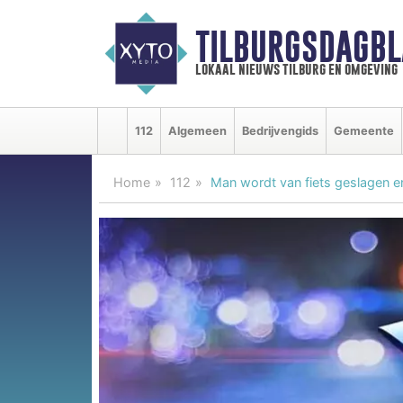
TILBURGSDAGBL
lokaal nieuws tilburg en omgeving
112
Algemeen
Bedrijvengids
Gemeente
Home
112
Man wordt van fiets geslagen e