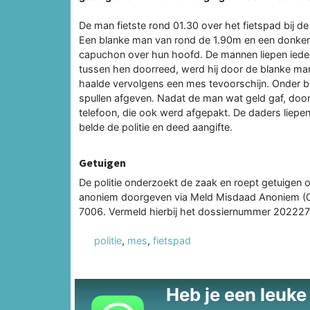
De man fietste rond 01.30 over het fietspad bij d
Een blanke man van rond de 1.90m en een donker
capuchon over hun hoofd. De mannen liepen ieder a
tussen hen doorreed, werd hij door de blanke man
haalde vervolgens een mes tevoorschijn. Onder b
spullen afgeven. Nadat de man wat geld gaf, door
telefoon, die ook werd afgepakt. De daders liepen
belde de politie en deed aangifte.
Getuigen
De politie onderzoekt de zaak en roept getuigen 
anoniem doorgeven via Meld Misdaad Anoniem (0
7006. Vermeld hierbij het dossiernummer 20222
politie
,
mes
,
fietspad
Heb je een leuke t