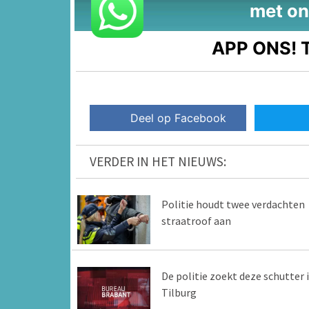
met on
APP ONS!
T
Deel op Facebook
VERDER IN HET NIEUWS:
Politie houdt twee verdachten
straatroof aan
De politie zoekt deze schutter 
Tilburg