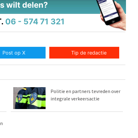
s wilt delen?
.
06 - 574 71 321
Post op X
Tip de redactie
Politie en partners tevreden over
integrale verkeersactie
in