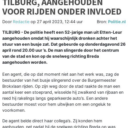
TILBURG, AANGEHOUDEN
VOOR RIJDEN ONDER INVLOED
Door
Redactie
op
27 april 2023, 12:44 uur
Bron:
Politie.nl
TILBURG - De politie heeft een 52-jarige man uit Etten-Leur
aangehouden omdat hij waarschijnlijk dronken achter het
stuur van een busje zat. Dat gebeurde op donderdagavond 26
april rond 20.00 uur ’s. De man slingerde door het centrum
van de stad en kon op de snelweg richting Breda
aangehouden worden.
Een agent, die op dat moment niet aan het werk was, zag de
bestuurder van het busje slingerend over de Burgermeester
Brokxlaan rijden. Op zijn weg door de stad raakte de man een
aantal keer een stoeprand, wisselde hij zwalkend van rijbaan en
reed hij rakelings langs geparkeerde auto’s. Een andere
bestuurder moest voor hem uitwijken om een ongeluk te
voorkomen.
De agent belde direct haar collega’s. Zij konden hem
aanhouden, net nadat hij de snelweg richting Breda op was