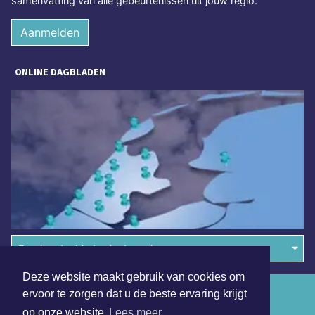
samenvatting van alle gebeurtenissen uit jouw regio.
Aanmelden
ONLINE DAGBLADEN
Overige dagbladen in de regio
Deze website maakt gebruik van cookies om
Algemene voorwaarden
ervoor te zorgen dat u de beste ervaring krijgt
op onze website
Lees meer