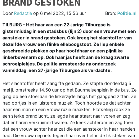
BRAND GESTOKEN
Door
Redactie
op
6 mei 2022, 15:56 uur
Bron:
Politie.nl
TILBURG - Het haar van een 22-jarige Tilburgse is
gistermiddag in een stadsbus (lijn 2) door een vrouw met een
aansteker in brand gestoken. Ook kreeg het slachtoffer van
dezelfde vrouw een flinke elleboogstoot. Ze liep enkele
geschroeide plekken op haar hoofdhaar en een pijnlijke
linkerbovenarm op. Ook haar jas heeft aan de kraag zwarte
schroeiplekjes. De politie arresteerde na onderzoek
vanmiddag, een 37-jarige Tilburgse als verdachte.
Het slachtoffer heeft aangifte gedaan. Ze stapte donderdag 5
mei jl. omstreeks 14.50 uur op het Buurmalsenplein in de bus. Ze
ging op een stoel aan de linkerzijde langs het gangpad zitten. Ze
had oortjes in en luisterde muziek. Toch hoorde ze dat achter
haar een man en een vrouw ruzie maakten. Plotseling rook ze
een sterke brandlucht, ze legde haar staart naar voren en zag
dat er haren verkruimeld waren. Ze keek achterom en zag toen
dat een vrouw achter haar zat die een aansteker in haar handen
had. Die vrouw riep iets tegen haar over het in de fik steken van