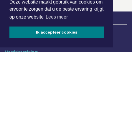
Deze website maakt gebruik van cookies om
ervoor te zorgen dat u de beste ervaring krijgt
op onze website
Lees meer
|
Nieuws | Sport | Evenementen
Ik accepteer cookies
Hoofdvestiging:
van Benthuizenlaan 1
1701 BZ Heerhugowaard
072 8200 600
redactie@xyto.nl
www.xyto.nl
SOCIAL MEDIA
NIEUWSBRIEF AANMELDEN