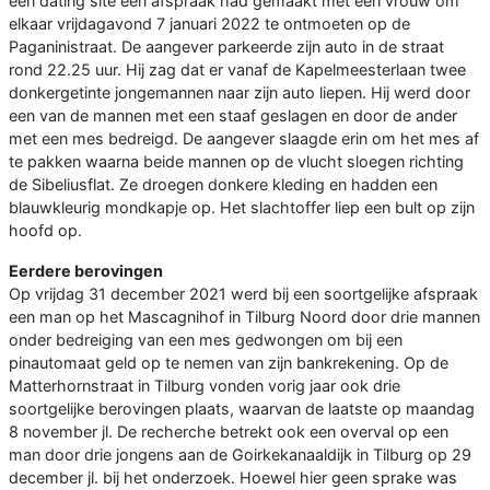
een dating site een afspraak had gemaakt met een vrouw om
elkaar vrijdagavond 7 januari 2022 te ontmoeten op de
Paganinistraat. De aangever parkeerde zijn auto in de straat
rond 22.25 uur. Hij zag dat er vanaf de Kapelmeesterlaan twee
donkergetinte jongemannen naar zijn auto liepen. Hij werd door
een van de mannen met een staaf geslagen en door de ander
met een mes bedreigd. De aangever slaagde erin om het mes af
te pakken waarna beide mannen op de vlucht sloegen richting
de Sibeliusflat. Ze droegen donkere kleding en hadden een
blauwkleurig mondkapje op. Het slachtoffer liep een bult op zijn
hoofd op.
Eerdere berovingen
Op vrijdag 31 december 2021 werd bij een soortgelijke afspraak
een man op het Mascagnihof in Tilburg Noord door drie mannen
onder bedreiging van een mes gedwongen om bij een
pinautomaat geld op te nemen van zijn bankrekening. Op de
Matterhornstraat in Tilburg vonden vorig jaar ook drie
soortgelijke berovingen plaats, waarvan de laatste op maandag
8 november jl. De recherche betrekt ook een overval op een
man door drie jongens aan de Goirkekanaaldijk in Tilburg op 29
december jl. bij het onderzoek. Hoewel hier geen sprake was