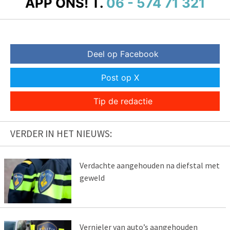
APP ONS!
T.
06 - 574 71 321
Deel op Facebook
Post op X
Tip de redactie
VERDER IN HET NIEUWS:
Verdachte aangehouden na diefstal met
geweld
Vernieler van auto’s aangehouden