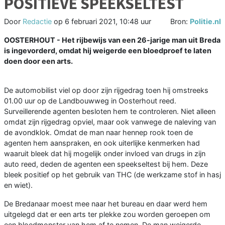
POSITIEVE SPEEKSELTEST
Door
Redactie
op
6 februari 2021, 10:48 uur
Bron:
Politie.nl
OOSTERHOUT - Het rijbewijs van een 26-jarige man uit Breda
is ingevorderd, omdat hij weigerde een bloedproef te laten
doen door een arts.
De automobilist viel op door zijn rijgedrag toen hij omstreeks
01.00 uur op de Landbouwweg in Oosterhout reed.
Surveillerende agenten besloten hem te controleren. Niet alleen
omdat zijn rijgedrag opviel, maar ook vanwege de naleving van
de avondklok. Omdat de man naar hennep rook toen de
agenten hem aanspraken, en ook uiterlijke kenmerken had
waaruit bleek dat hij mogelijk onder invloed van drugs in zijn
auto reed, deden de agenten een speekseltest bij hem. Deze
bleek positief op het gebruik van THC (de werkzame stof in hasj
en wiet).
De Bredanaar moest mee naar het bureau en daar werd hem
uitgelegd dat er een arts ter plekke zou worden geroepen om
een bloedmonster van hem af te nemen. De man weigerde