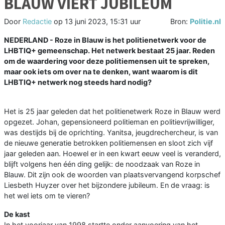
BLAUW VIERT JUBILEUM
Door
Redactie
op
13 juni 2023, 15:31 uur
Bron:
Politie.nl
NEDERLAND - Roze in Blauw is het politienetwerk voor de
LHBTIQ+ gemeenschap. Het netwerk bestaat 25 jaar. Reden
om de waardering voor deze politiemensen uit te spreken,
maar ook iets om over na te denken, want waarom is dit
LHBTIQ+ netwerk nog steeds hard nodig?
Het is 25 jaar geleden dat het politienetwerk Roze in Blauw werd
opgezet. Johan, gepensioneerd politieman en politievrijwilliger,
was destijds bij de oprichting. Yanitsa, jeugdrechercheur, is van
de nieuwe generatie betrokken politiemensen en sloot zich vijf
jaar geleden aan. Hoewel er in een kwart eeuw veel is veranderd,
blijft volgens hen één ding gelijk: de noodzaak van Roze in
Blauw. Dit zijn ook de woorden van plaatsvervangend korpschef
Liesbeth Huyzer over het bijzondere jubileum. En de vraag: is
het wel iets om te vieren?
De kast
In het voorjaar van 1998 startte onder aanvoering van het