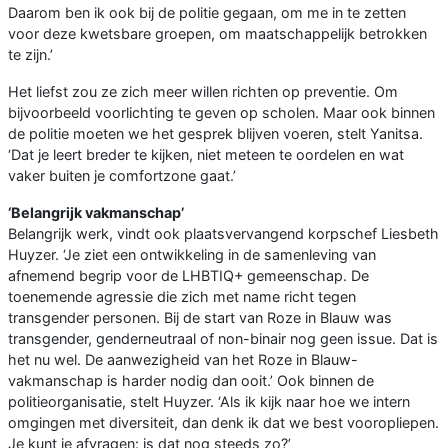
Daarom ben ik ook bij de politie gegaan, om me in te zetten
voor deze kwetsbare groepen, om maatschappelijk betrokken
te zijn.’
Het liefst zou ze zich meer willen richten op preventie. Om
bijvoorbeeld voorlichting te geven op scholen. Maar ook binnen
de politie moeten we het gesprek blijven voeren, stelt Yanitsa.
‘Dat je leert breder te kijken, niet meteen te oordelen en wat
vaker buiten je comfortzone gaat.’
‘Belangrijk vakmanschap’
Belangrijk werk, vindt ook plaatsvervangend korpschef Liesbeth
Huyzer. ‘Je ziet een ontwikkeling in de samenleving van
afnemend begrip voor de LHBTIQ+ gemeenschap. De
toenemende agressie die zich met name richt tegen
transgender personen. Bij de start van Roze in Blauw was
transgender, genderneutraal of non-binair nog geen issue. Dat is
het nu wel. De aanwezigheid van het Roze in Blauw-
vakmanschap is harder nodig dan ooit.’ Ook binnen de
politieorganisatie, stelt Huyzer. ‘Als ik kijk naar hoe we intern
omgingen met diversiteit, dan denk ik dat we best vooropliepen.
Je kunt je afvragen: is dat nog steeds zo?’