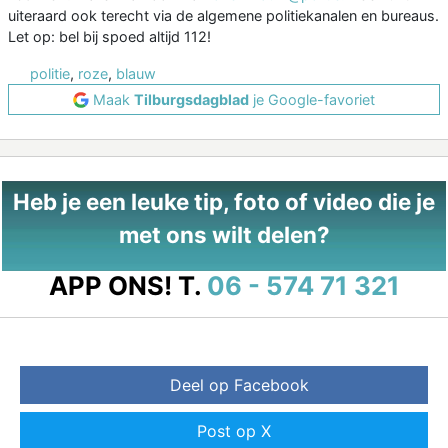
uiteraard ook terecht via de algemene politiekanalen en bureaus.
Let op: bel bij spoed altijd 112!
politie
,
roze
,
blauw
Maak
Tilburgsdagblad
je Google-favoriet
Heb je een leuke tip, foto of video die je
met ons wilt delen?
APP ONS!
T.
06 - 574 71 321
Deel op Facebook
Post op X