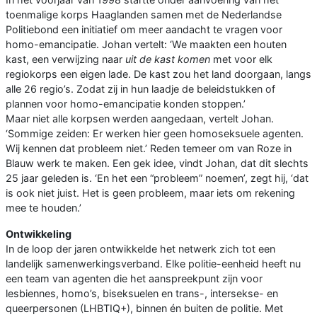
toenmalige korps Haaglanden samen met de Nederlandse
Politiebond een initiatief om meer aandacht te vragen voor
homo-emancipatie. Johan vertelt: ‘We maakten een houten
kast, een verwijzing naar
uit de kast komen
met voor elk
regiokorps een eigen lade. De kast zou het land doorgaan, langs
alle 26 regio’s. Zodat zij in hun laadje de beleidstukken of
plannen voor homo-emancipatie konden stoppen.’
Maar niet alle korpsen werden aangedaan, vertelt Johan.
‘Sommige zeiden: Er werken hier geen homoseksuele agenten.
Wij kennen dat probleem niet.’ Reden temeer om van Roze in
Blauw werk te maken. Een gek idee, vindt Johan, dat dit slechts
25 jaar geleden is. ‘En het een “probleem” noemen’, zegt hij, ‘dat
is ook niet juist. Het is geen probleem, maar iets om rekening
mee te houden.’
Ontwikkeling
In de loop der jaren ontwikkelde het netwerk zich tot een
landelijk samenwerkingsverband. Elke politie-eenheid heeft nu
een team van agenten die het aanspreekpunt zijn voor
lesbiennes, homo’s, biseksuelen en trans-, intersekse- en
queerpersonen (LHBTIQ+), binnen én buiten de politie. Met