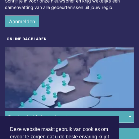
Schrijf je in voor onze nieuwsbrief en krijg wekelijks een
samenvatting van alle gebeurtenissen uit jouw regio.
Aanmelden
ONLINE DAGBLADEN
Overige dagbladen in de regio
Deze website maakt gebruik van cookies om
Algemene voorwaarden
ervoor te zorgen dat u de beste ervaring krijgt