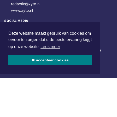
redactie@xyto.nl
www.xyto.nl
SOCIAL MEDIA
Deze website maakt gebruik van cookies om
ervoor te zorgen dat u de beste ervaring krijgt
NIEUWSBRIEF AANMELDEN
op onze website
Lees meer
Schrijf je in voor onze nieuwsbrief en krijg wekelijks een
samenvatting van alle gebeurtenissen uit jouw regio.
Ik accepteer cookies
Aanmelden
ONLINE DAGBLADEN