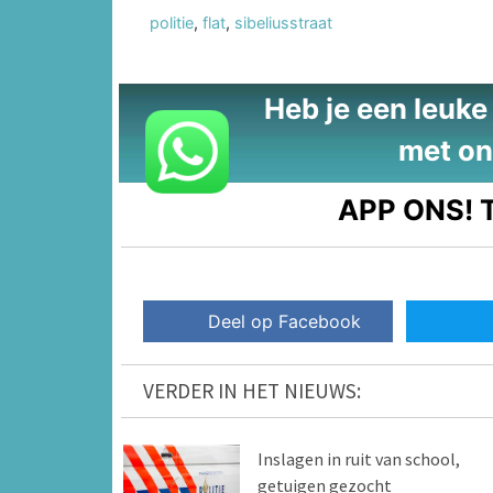
politie
,
flat
,
sibeliusstraat
Heb je een leuke t
met on
APP ONS!
T
Deel op Facebook
VERDER IN HET NIEUWS:
Inslagen in ruit van school,
getuigen gezocht