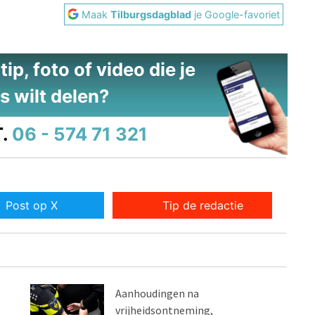
Maak
Tilburgsdagblad
je Google-favoriet
ip, foto of video die je
s wilt delen?
.
06 - 574 71 321
Post op X
Tip de redactie
Aanhoudingen na
vrijheidsontneming,