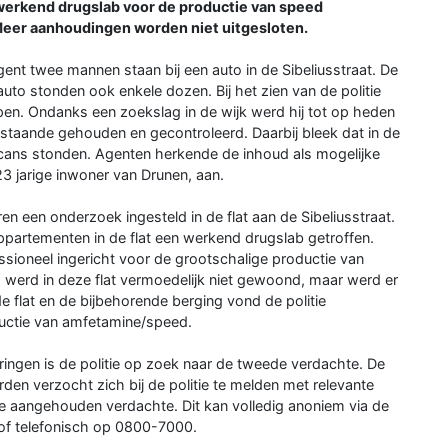
werkend drugslab voor de productie van speed
. Meer aanhoudingen worden niet uitgesloten.
t twee mannen staan bij een auto in de Sibeliusstraat. De
to stonden ook enkele dozen. Bij het zien van de politie
pen. Ondanks een zoekslag in de wijk werd hij tot op heden
staande gehouden en gecontroleerd. Daarbij bleek dat in de
ycans stonden. Agenten herkende de inhoud als mogelijke
23 jarige inwoner van Drunen, aan.
ren een onderzoek ingesteld in de flat aan de Sibeliusstraat.
partementen in de flat een werkend drugslab getroffen.
ssioneel ingericht voor de grootschalige productie van
 werd in deze flat vermoedelijk niet gewoond, maar werd er
e flat en de bijbehorende berging vond de politie
ductie van amfetamine/speed.
ingen is de politie op zoek naar de tweede verdachte. De
en verzocht zich bij de politie te melden met relevante
de aangehouden verdachte. Dit kan volledig anoniem via de
of telefonisch op 0800-7000.