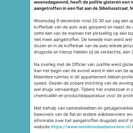
woensdagavond, heeft de politie gisteren een 
aangetroffen in een flat aan de Sibeliusstraat
Woensdag 9 december rond 20.30 uur zag een agen
kofferbak van de auto was geopend en naast de au
zette een van de mannen het plotseling op een lo
niet meer aangetroffen. De tweede man werd wel 
dozen en in de kofferbak van de auto enkele jerr
drugsolie en hierop hielden zij de verdachte, een 
Na overleg met de Officier van Justitie werd giste
Aan het begin van de avond werd in één van de ap
Meerdere ruimtes in dit appartement bleken profe
speed. Gezien de sobere inrichting van de woning
wel drugs vervaardigd. Tijdens het onderzoek in d
chemicaliën en productieapparatuur voor de pro
Met behulp van camerabeelden en getuigenverklar
bewoners van de flat en andere wijkbewoners word
informatie over het aangetroffen drugslab en/of 
website
https://www.meldmisdaadanoniem.nl/