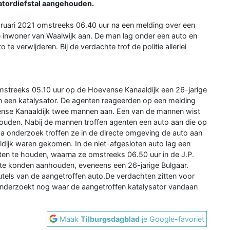
satordiefstal aangehouden.
bruari 2021 omstreeks 06.40 uur na een melding over een
ge inwoner van Waalwijk aan. De man lag onder een auto en
te verwijderen. Bij de verdachte trof de politie allerlei
omstreeks 05.10 uur op de Hoevense Kanaaldijk een 26-jarige
n een katalysator. De agenten reageerden op een melding
vense Kanaaldijk twee mannen aan. Een van de mannen wist
uden. Nabij de mannen troffen agenten een auto aan die op
a onderzoek troffen ze in de directe omgeving de auto aan
ijk waren gekomen. In de niet-afgesloten auto lag een
aten te houden, waarna ze omstreeks 06.50 uur in de J.P.
te konden aanhouden, eveneens een 26-jarige Bulgaar.
eutels van de aangetroffen auto.De verdachten zitten voor
 onderzoekt nog waar de aangetroffen katalysator vandaan
Maak
Tilburgsdagblad
je Google-favoriet