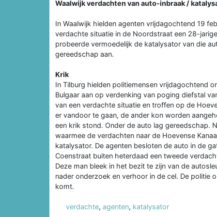
Waalwijk verdachten van auto-inbraak / kataly
In Waalwijk hielden agenten vrijdagochtend 19 fe
verdachte situatie in de Noordstraat een 28-jari
probeerde vermoedelijk de katalysator van die auto 
gereedschap aan.
Krik
In Tilburg hielden politiemensen vrijdagochtend 
Bulgaar aan op verdenking van poging diefstal va
van een verdachte situatie en troffen op de Hoe
er vandoor te gaan, de ander kon worden aangeho
een krik stond. Onder de auto lag gereedschap. N
waarmee de verdachten naar de Hoevense Kanaald
katalysator. De agenten besloten de auto in de g
Coenstraat buiten heterdaad een tweede verdach
Deze man bleek in het bezit te zijn van de autosl
nader onderzoek en verhoor in de cel. De politie
komt.
verdachte
,
agenten
,
katalysator