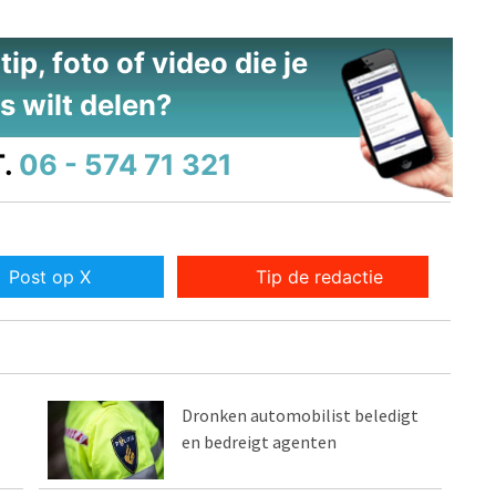
ip, foto of video die je
s wilt delen?
.
06 - 574 71 321
Post op X
Tip de redactie
Dronken automobilist beledigt
en bedreigt agenten